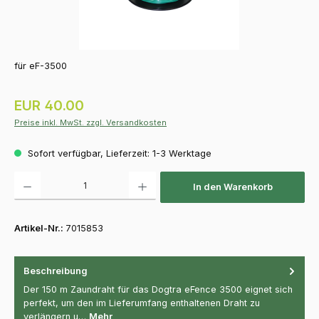
für eF-3500
Regulärer Preis:
EUR 40.00
Preise inkl. MwSt. zzgl. Versandkosten
Sofort verfügbar, Lieferzeit: 1-3 Werktage
Produkt Anzahl: Gib den gewünschten Wert ein oder benutze die Schaltfläch
In den Warenkorb
Artikel-Nr.:
7015853
Beschreibung
Der 150 m Zaundraht für das Dogtra eFence 3500 eignet sich
perfekt, um den im Lieferumfang enthaltenen Draht zu
verlängern u…
Mehr