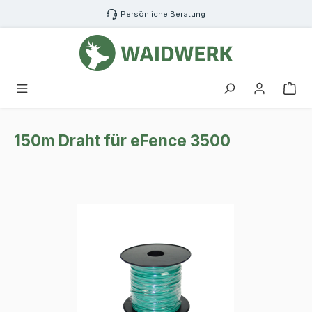
Zum Hauptinhalt springen
Persönliche Beratung
War
150m Draht für eFence 3500
Bildergalerie überspringen