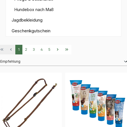
Hundebox nach Maß
Jagdbekleidung
Geschenkgutschein
Seite
Seite
Seite
Seite
Seite
1
2
3
4
5