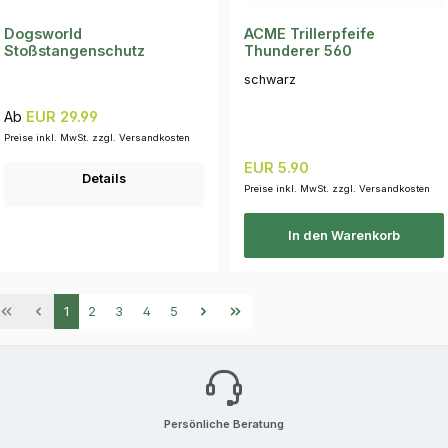
Dogsworld
ACME Trillerpfeife
Stoßstangenschutz
Thunderer 560
schwarz
Regulärer Preis:
Ab
EUR 29.99
Preise inkl. MwSt. zzgl. Versandkosten
Regulärer Preis:
EUR 5.90
Details
Preise inkl. MwSt. zzgl. Versandkosten
In den Warenkorb
Seite
Seite
Seite
Seite
Seite
1
2
3
4
5
Persönliche Beratung