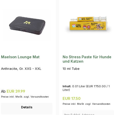
Maelson Lounge Mat
No Stress Paste für Hunde
und Katzen
Anthracite, Gr. XXS - XXL
10 ml Tube
Inhalt:
0.01 Liter
(EUR 1’750.00 / 1
Liter)
Regulärer Preis:
Ab
EUR 39.99
Preise inkl. MwSt. zzgl. Versandkosten
Regulärer Preis:
EUR 17.50
Preise inkl. MwSt. zzgl. Versandkosten
Details
Ihre E-Mail-Adresse