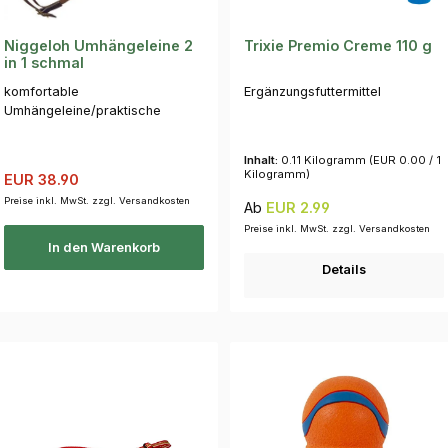
Niggeloh Umhängeleine 2
Trixie Premio Creme 110 g
in 1 schmal
komfortable
Ergänzungsfuttermittel
Umhängeleine/praktische
Führleine
Inhalt:
0.11 Kilogramm
(EUR 0.00 / 1
Kilogramm)
Verkaufspreis:
Regulärer Preis:
EUR 38.90
Preise inkl. MwSt. zzgl. Versandkosten
Regulärer Preis:
Ab
EUR 2.99
Preise inkl. MwSt. zzgl. Versandkosten
In den Warenkorb
Details