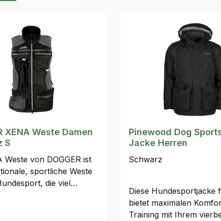
 XENA Weste Damen
Pinewood Dog Sports
z S
Jacke Herren
A Weste von DOGGER ist
Schwarz
tionale, sportliche Weste
undesport, die viel
Diese Hundesportjacke 
, Bewegungsfreiheit und
bietet maximalen Komfor
es, modernes Design
Training mit Ihrem vierb
. Sie wurde für aktive