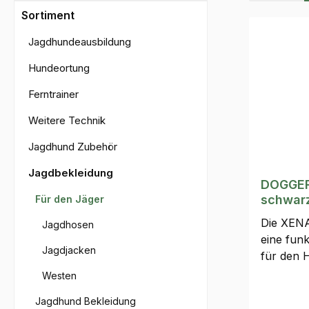
Sortiment
Jagdhundeausbildung
Hundeortung
Ferntrainer
Weitere Technik
Jagdhund Zubehör
Jagdbekleidung
DOGGER
schwar
Für den Jäger
Die XEN
Jagdhosen
eine funk
Jagdjacken
für den H
Stauraum
Westen
ein klar
Jagdhund Bekleidung
verbindet