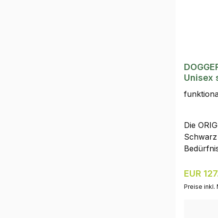
DOGGER
Unisex 
funktion
Die ORIG
Schwarz i
Bedürfnis
Hundefüh
besonder
Reguläre
EUR 127
Funktion
Preise inkl
Tragekom
überzeug