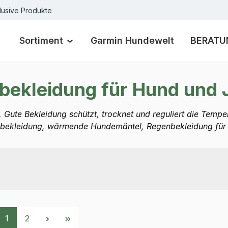
lusive Produkte
Sortiment
Garmin Hundewelt
BERATU
bekleidung für Hund und 
. Gute Bekleidung schützt, trocknet und reguliert die Temper
bekleidung, wärmende Hundemäntel, Regenbekleidung für 
Seite
Seite
1
2