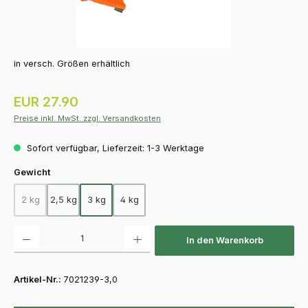
in versch. Größen erhältlich
Regulärer Preis:
EUR 27.90
Preise inkl. MwSt. zzgl. Versandkosten
Sofort verfügbar, Lieferzeit: 1-3 Werktage
auswählen
Gewicht
2 kg
2,5 kg
3 kg
4 kg
(Diese Option ist zurzeit nicht verfügbar.)
Produkt Anzahl: Gib den gewünschten Wert ein oder benutze die Schaltfläch
In den Warenkorb
Artikel-Nr.:
7021239-3,0