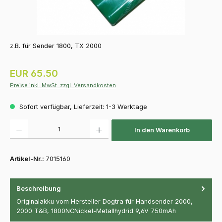
z.B. für Sender 1800, TX 2000
Regulärer Preis:
EUR 65.50
Preise inkl. MwSt. zzgl. Versandkosten
Sofort verfügbar, Lieferzeit: 1-3 Werktage
Produkt Anzahl: Gib den gewünschten Wert ein oder benutze die Schaltfläch
In den Warenkorb
Artikel-Nr.:
7015160
Beschreibung
Originalakku vom Hersteller Dogtra für Handsender 2000,
2000 T&B, 1800NCNickel-Metallhydrid 9,6V 750mAh