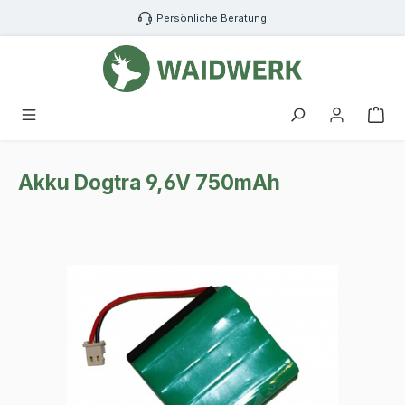
Zum Hauptinhalt springen
Persönliche Beratung
War
Akku Dogtra 9,6V 750mAh
Bildergalerie überspringen