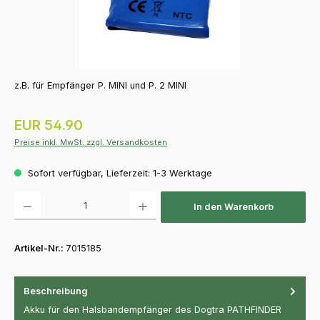
z.B. für Empfänger P. MINI und P. 2 MINI
Regulärer Preis:
EUR 54.90
Preise inkl. MwSt. zzgl. Versandkosten
Sofort verfügbar, Lieferzeit: 1-3 Werktage
Produkt Anzahl: Gib den gewünschten Wert ein oder benutze die Schaltfläch
In den Warenkorb
Artikel-Nr.:
7015185
Beschreibung
Akku für den Halsbandempfänger des Dogtra PATHFINDER