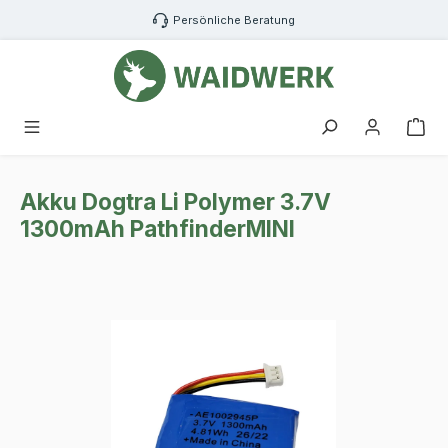
Zum Hauptinhalt springen
Persönliche Beratung
War
Akku Dogtra Li Polymer 3.7V
1300mAh PathfinderMINI
Bildergalerie überspringen