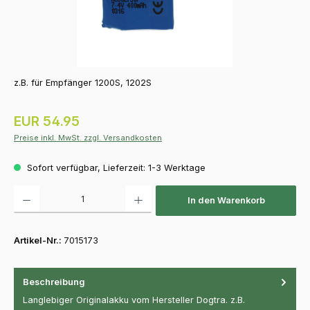
z.B. für Empfänger 1200S, 1202S
Regulärer Preis:
EUR 54.95
Preise inkl. MwSt. zzgl. Versandkosten
Sofort verfügbar, Lieferzeit: 1-3 Werktage
Produkt Anzahl: Gib den gewünschten Wert ein oder benutze die Schaltfläch
In den Warenkorb
Artikel-Nr.:
7015173
Beschreibung
Langlebiger Originalakku vom Hersteller Dogtra. z.B.