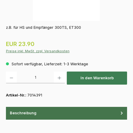
z.B. für HS und Empfänger 300TS, ET300
Regulärer Preis:
EUR 23.90
Preise inkl. MwSt. zzgl. Versandkosten
Sofort verfügbar, Lieferzeit: 1-3 Werktage
Produkt Anzahl: Gib den gewünschten Wert ein oder benutze die Schaltfläch
In den Warenkorb
Artikel-Nr.:
7014391
Beschreibung