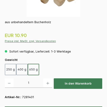
aus unbehandeltem Buchenholz
Regulärer Preis:
EUR 10.90
Preise inkl. MwSt. zzgl. Versandkosten
Sofort verfügbar, Lieferzeit: 1-3 Werktage
auswählen
Gewicht
250 g
400 g
650 g
Produkt Anzahl: Gib den gewünschten Wert ein oder benutze die Schaltfläch
In den Warenkorb
Artikel-Nr.:
7281401