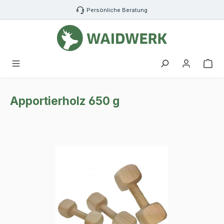
Zum Hauptinhalt springen
Persönliche Beratung
War
Apportierholz 650 g
Bildergalerie überspringen