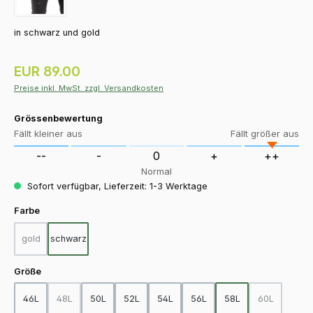
in schwarz und gold
Regulärer Preis:
EUR 89.00
Preise inkl. MwSt. zzgl. Versandkosten
Grössenbewertung
Fällt kleiner aus
Fällt größer aus
--
-
0
+
++
Normal
Sofort verfügbar, Lieferzeit: 1-3 Werktage
auswählen
Farbe
gold
schwarz
(Diese Option ist zurzeit nicht verfügbar.)
auswählen
Größe
46L
48L
50L
52L
54L
56L
58L
60L
(Diese Option ist zurzeit nicht verfügbar.)
(Diese Option