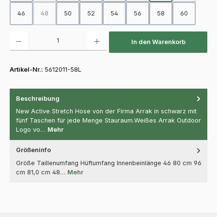
46
48
50
52
54
56
58
60
(Diese Option ist zurzeit nicht verfügbar.)
Produkt Anzahl: Gib den gewünschten Wert ein oder benutze die Schaltfläch
In den Warenkorb
Artikel-Nr.:
5612011-58L
Beschreibung
New Active Stretch Hose von der Firma Arrak in schwarz mit
fünf Taschen für jede Menge Stauraum.Weißes Arrak Outdoor
Logo vo…
Mehr
Größeninfo
Größe Taillenumfang Hüftumfang Innenbeinlänge 46 80 cm 96
cm 81,0 cm 48…
Mehr