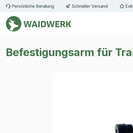
Persönliche Beratung
Schneller Versand
Exk
m Hauptinhalt springen
Zur Suche springen
Zur Hauptnavigation springen
Befestigungsarm für Tra
Bildergalerie überspringen