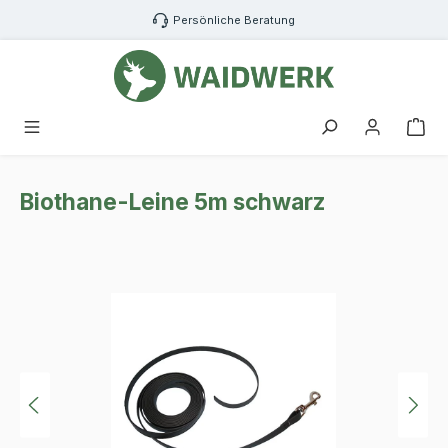
Zum Hauptinhalt springen
Persönliche Beratung
War
Biothane-Leine 5m schwarz
Bildergalerie überspringen