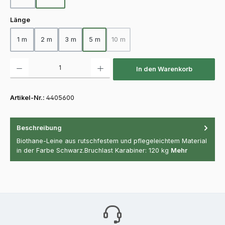
auswählen
Länge
1 m
2 m
3 m
5 m
10 m
(Diese Option ist zurzeit nicht verfügba
Produkt Anzahl: Gib den gewünschten Wert ein oder benutze die Schaltfläch
In den Warenkorb
Artikel-Nr.:
4405600
Beschreibung
Biothane-Leine aus rutschfestem und pflegeleichtem Material
in der Farbe Schwarz.Bruchlast Karabiner: 120 kg
Mehr