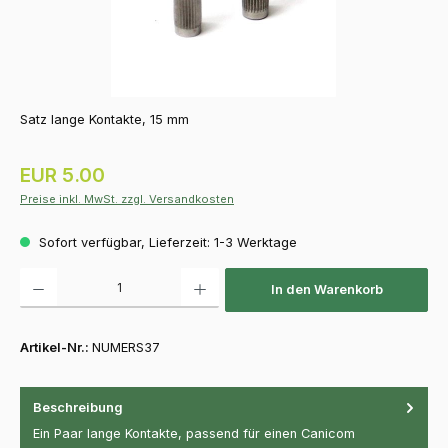
Satz lange Kontakte, 15 mm
Regulärer Preis:
EUR 5.00
Preise inkl. MwSt. zzgl. Versandkosten
Sofort verfügbar, Lieferzeit: 1-3 Werktage
Produkt Anzahl: Gib den gewünschten Wert ein oder benutze die Schaltfläch
In den Warenkorb
Artikel-Nr.:
NUMERS37
Beschreibung
Ein Paar lange Kontakte, passend für einen Canicom