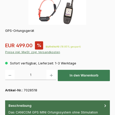
GPS-Ortungsgerät
Verkaufspreis:
EUR 499.00
%
Regulärer Preis:
EUR 614.90
(18.85% gespart)
Preise inkl. MwSt. zzgl. Versandkosten
Sofort verfügbar, Lieferzeit: 1-3 Werktage
Produkt Anzahl: Gib den gewünschten Wert ein oder benutze die Schaltfläch
In den Warenkorb
Artikel-Nr.:
7028518
Beschreibung
Das CANICOM GPS MINI Ortungssystem ohne Stimulation