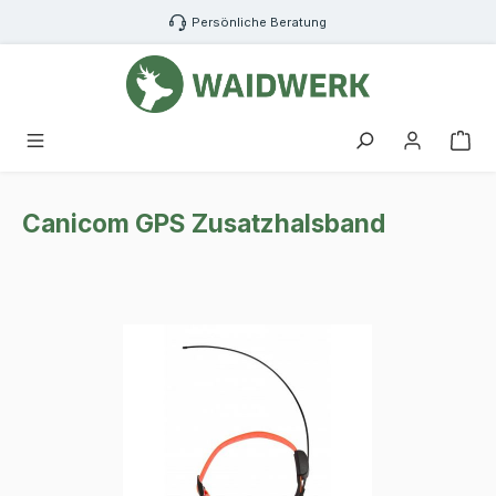
Zum Hauptinhalt springen
Persönliche Beratung
War
Canicom GPS Zusatzhalsband
Bildergalerie überspringen