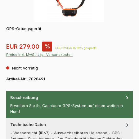
GPS-Ortungsgerät
Verkaufspreis:
EUR 279.00
%
Regulärer Preis:
EUR 293.90
(5.07% gespart)
Preise inkl. MwSt. zzgl. Versandkosten
Nicht vorrätig
Artikel-Nr.:
7028491
Beschreibung
Erweitern Sie ihr Cannicom GPS-System auf einen weiteren
Hund
Technische Daten
- Wasserdicht (IP67) - Auswechselbares Halsband - GPS-
Antenne, Funk-Antenne- Am Grundgerät können Elektroden