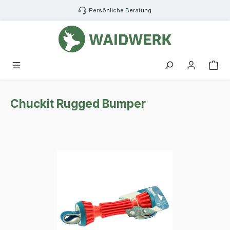
Zum Hauptinhalt springen
Persönliche Beratung
War
Chuckit Rugged Bumper
Bildergalerie überspringen