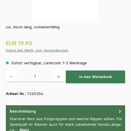
ca. 34cm lang, schwimmfähig
Regulärer Preis:
EUR 19.90
Preise inkl. MwSt. zzgl. Versandkosten
Sofort verfügbar, Lieferzeit: 1-3 Werktage
Produkt Anzahl: Gib den gewünschten Wert ein oder benutze die Schaltfläch
In den Warenkorb
Artikel-Nr.:
7265354
Beschreibung
Starrerer Kern aus Polypropylen und weiche Rippen außen. Für
Spielspaß im Wasser auch für stark zubeißende Hunde.Länge:
ca.…
Mehr