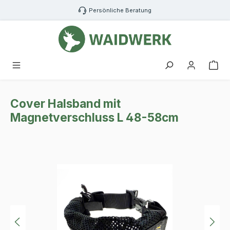
Zum Hauptinhalt springen
Persönliche Beratung
War
Cover Halsband mit
Magnetverschluss L 48-58cm
Bildergalerie überspringen