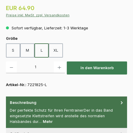
Regulärer Preis:
EUR 64.90
Preise inkl. MwSt. zzgl. Versandkosten
Sofort verfügbar, Lieferzeit: 1-3 Werktage
auswählen
Größe
S
M
L
XL
Produkt Anzahl: Gib den gewünschten Wert ein oder benutze die Schaltfläch
In den Warenkorb
Artikel-Nr.:
7221825-L
Beschreibung
Der perfekte Schutz für Ihren FerntrainerDer in das Band
eingesetzte Klettstreifen wird anstelle des normalen
Halsbandes dur…
Mehr