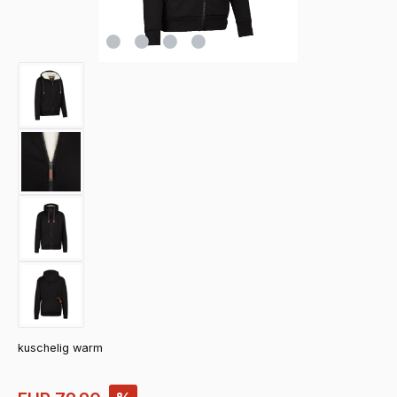
kuschelig warm
Verkaufspreis: