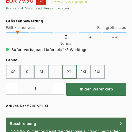
EUR 79.90
%
Regulärer Preis:
EUR 99.00
(19.29% gespart)
Preise inkl. MwSt. zzgl. Versandkosten
Grössenbewertung
Fällt kleiner aus
Fällt größer aus
--
-
0
+
++
Normal
Sofort verfügbar, Lieferzeit: 1-3 Werktage
auswählen
Größe
XS
S
M
L
XL
2XL
3XL
Produkt Anzahl: Gib den gewünschten Wert ein oder benutze die Schaltfläch
In den Warenkorb
Artikel-Nr.:
5700621-XL
Beschreibung
DOGGER Winterhoddie ist die Verschmelzung von modischen,