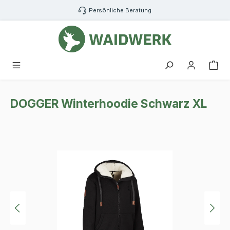
Zum Hauptinhalt springen
Persönliche Beratung
War
DOGGER Winterhoodie Schwarz XL
Bildergalerie überspringen