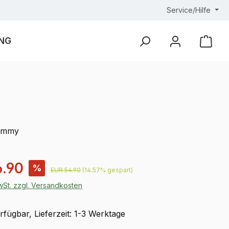
Service/Hilfe
NG
Ware
dummy
is:
.90
%
Regulärer Preis:
EUR 54.90
(14.57% gespart)
MwSt. zzgl. Versandkosten
fügbar, Lieferzeit: 1-3 Werktage