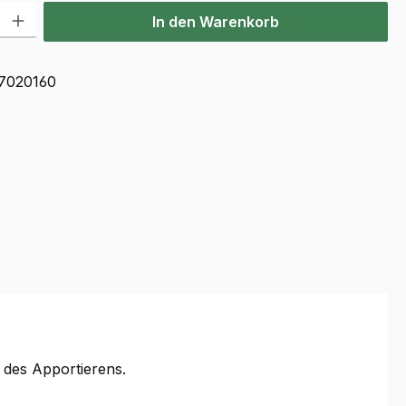
l: Gib den gewünschten Wert ein oder benutze die Schaltflächen u
In den Warenkorb
7020160
 des Apportierens.