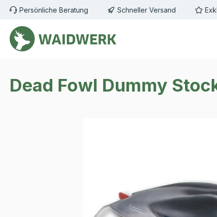
Persönliche Beratung
Schneller Versand
Exk
m Hauptinhalt springen
Zur Suche springen
Zur Hauptnavigation springen
Dead Fowl Dummy Stoc
Bildergalerie überspringen