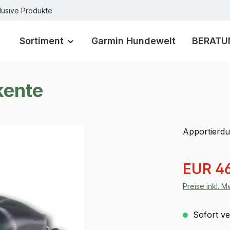
lusive Produkte
Sortiment
Garmin Hundewelt
BERATU
kente
Apportier
Verkaufspre
EUR 46
Preise inkl. 
Sofort ver