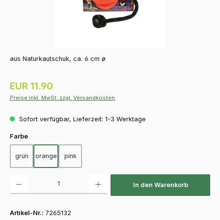
aus Naturkautschuk, ca. 6 cm ø
Regulärer Preis:
EUR 11.90
Preise inkl. MwSt. zzgl. Versandkosten
Sofort verfügbar, Lieferzeit: 1-3 Werktage
auswählen
Farbe
grün
orange
pink
Produkt Anzahl: Gib den gewünschten Wert ein oder benutze die Schaltfläch
In den Warenkorb
Artikel-Nr.:
7265132