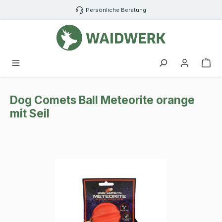
Zum Hauptinhalt springen
Persönliche Beratung
War
Dog Comets Ball Meteorite orange
mit Seil
Bildergalerie überspringen