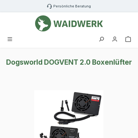
Zum Hauptinhalt springen
Persönliche Beratung
War
Dogsworld DOGVENT 2.0 Boxenlüfter
Bildergalerie überspringen