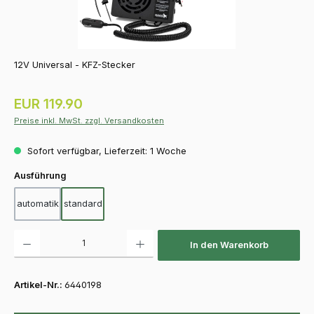
12V Universal - KFZ-Stecker
Regulärer Preis:
EUR 119.90
Preise inkl. MwSt. zzgl. Versandkosten
Sofort verfügbar, Lieferzeit: 1 Woche
auswählen
Ausführung
automatik
standard
Produkt Anzahl: Gib den gewünschten Wert ein oder benutze die Schaltfläch
In den Warenkorb
Artikel-Nr.:
6440198