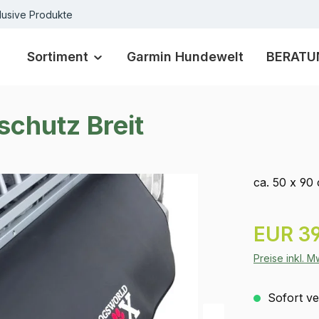
lusive Produkte
Sortiment
Garmin Hundewelt
BERATU
chutz Breit
ca. 50 x 90
Regulärer Pr
EUR 39
Preise inkl. 
Sofort ver