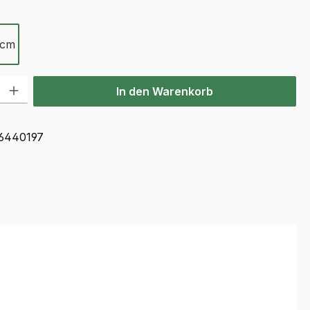
ählen
 cm
l: Gib den gewünschten Wert ein oder benutze die Schaltflächen u
In den Warenkorb
6440197