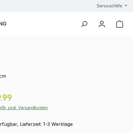
Service/Hilfe
NG
Ware
 cm
eis:
.99
MwSt. zzgl. Versandkosten
fügbar, Lieferzeit: 1-3 Werktage