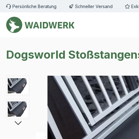
Persönliche Beratung
Schneller Versand
Exk
m Hauptinhalt springen
Zur Suche springen
Zur Hauptnavigation springen
Dogsworld Stoßstangens
Bildergalerie überspringen