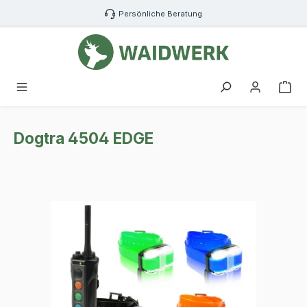
Zum Hauptinhalt springen
Persönliche Beratung
War
Dogtra 4504 EDGE
Bildergalerie überspringen