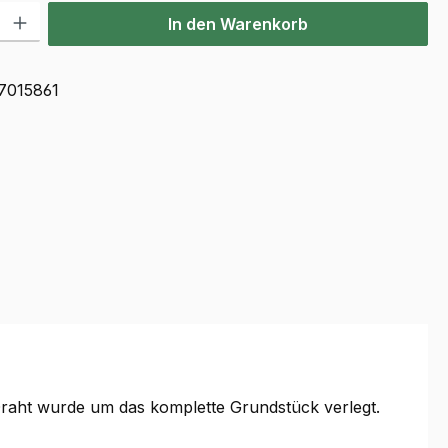
l: Gib den gewünschten Wert ein oder benutze die Schaltflächen u
In den Warenkorb
7015861
Draht wurde um das komplette Grundstück verlegt.