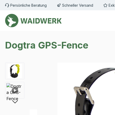
Persönliche Beratung
Schneller Versand
Exk
m Hauptinhalt springen
Zur Suche springen
Zur Hauptnavigation springen
Dogtra GPS-Fence
Bildergalerie überspringen