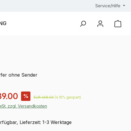
Service/Hilfe
NG
Ware
fer ohne Sender
is:
39.00
%
Regulärer Preis:
EUR 458.00
(4.15% gespart)
MwSt. zzgl. Versandkosten
fügbar, Lieferzeit: 1-3 Werktage