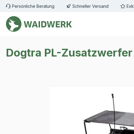
Persönliche Beratung
Schneller Versand
Exk
m Hauptinhalt springen
Zur Suche springen
Zur Hauptnavigation springen
Dogtra PL-Zusatzwerfer
Bildergalerie überspringen