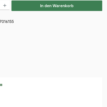
l: Gib den gewünschten Wert ein oder benutze die Schaltflächen u
In den Warenkorb
7016155
"