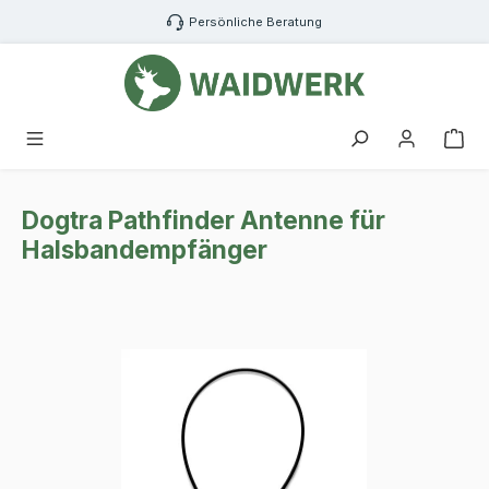
Zum Hauptinhalt springen
Persönliche Beratung
War
Dogtra Pathfinder Antenne für
Halsbandempfänger
Bildergalerie überspringen