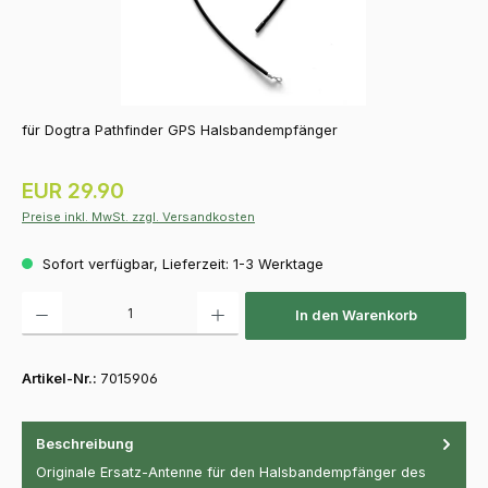
für Dogtra Pathfinder GPS Halsbandempfänger
Regulärer Preis:
EUR 29.90
Preise inkl. MwSt. zzgl. Versandkosten
Sofort verfügbar, Lieferzeit: 1-3 Werktage
Produkt Anzahl: Gib den gewünschten Wert ein oder benutze die Schaltfläch
In den Warenkorb
Artikel-Nr.:
7015906
Beschreibung
Originale Ersatz-Antenne für den Halsbandempfänger des