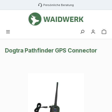
Zum Hauptinhalt springen
Persönliche Beratung
War
Dogtra Pathfinder GPS Connector
Bildergalerie überspringen