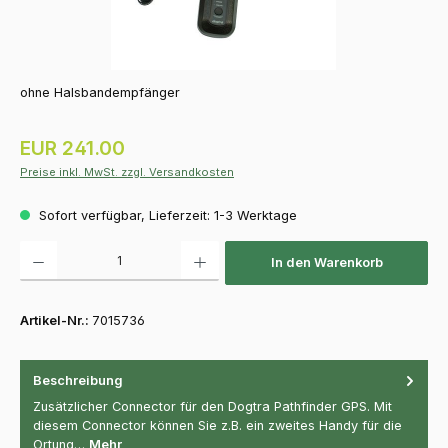
ohne Halsbandempfänger
Regulärer Preis:
EUR 241.00
Preise inkl. MwSt. zzgl. Versandkosten
Sofort verfügbar, Lieferzeit: 1-3 Werktage
Produkt Anzahl: Gib den gewünschten Wert ein oder benutze die Schaltfläch
In den Warenkorb
Artikel-Nr.:
7015736
Beschreibung
Zusätzlicher Connector für den Dogtra Pathfinder GPS. Mit
diesem Connector können Sie z.B. ein zweites Handy für die
Ortung…
Mehr