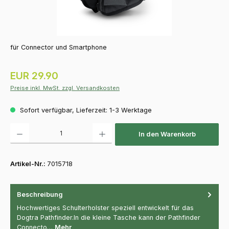
für Connector und Smartphone
Regulärer Preis:
EUR 29.90
Preise inkl. MwSt. zzgl. Versandkosten
Sofort verfügbar, Lieferzeit: 1-3 Werktage
Produkt Anzahl: Gib den gewünschten Wert ein oder benutze die Schaltfläch
In den Warenkorb
Artikel-Nr.:
7015718
Beschreibung
Hochwertiges Schulterholster speziell entwickelt für das
Dogtra Pathfinder.In die kleine Tasche kann der Pathfinder
Connecto…
Mehr