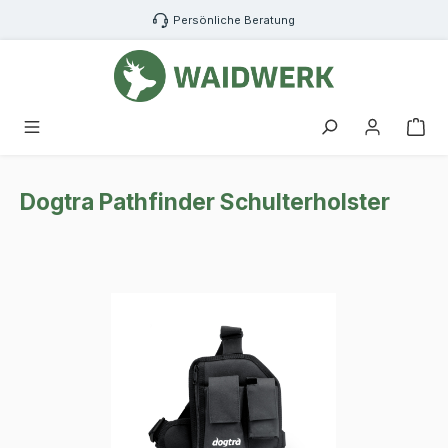
Zum Hauptinhalt springen
Persönliche Beratung
War
Dogtra Pathfinder Schulterholster
Bildergalerie überspringen