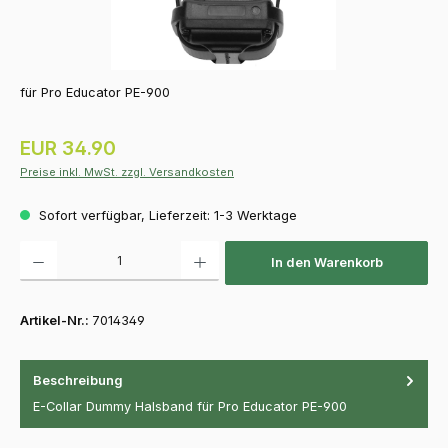
für Pro Educator PE-900
Regulärer Preis:
EUR 34.90
Preise inkl. MwSt. zzgl. Versandkosten
Sofort verfügbar, Lieferzeit: 1-3 Werktage
Produkt Anzahl: Gib den gewünschten Wert ein oder benutze die Schaltfläch
In den Warenkorb
Artikel-Nr.:
7014349
Beschreibung
E-Collar Dummy Halsband für Pro Educator PE-900