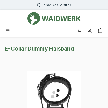
Zum Hauptinhalt springen
Persönliche Beratung
War
E-Collar Dummy Halsband
Bildergalerie überspringen