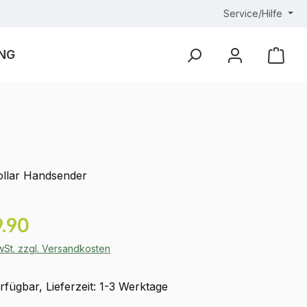
Service/Hilfe
NG
Ware
Collar Handsender
eis:
.90
MwSt. zzgl. Versandkosten
fügbar, Lieferzeit: 1-3 Werktage