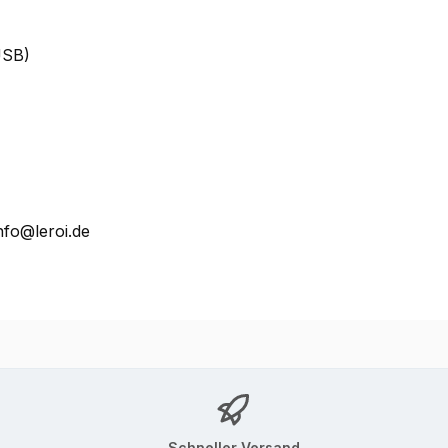
USB)
nfo@leroi.de
Schneller Versand