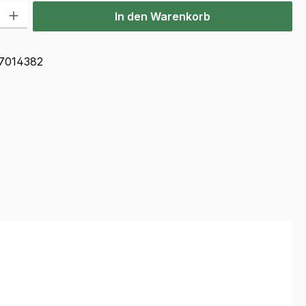
l: Gib den gewünschten Wert ein oder benutze die Schaltflächen u
In den Warenkorb
7014382