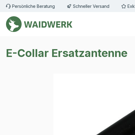
Persönliche Beratung
Schneller Versand
Exk
m Hauptinhalt springen
Zur Suche springen
Zur Hauptnavigation springen
E-Collar Ersatzantenne
Bildergalerie überspringen