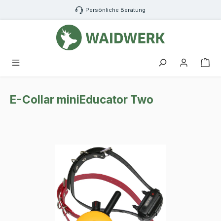
Zum Hauptinhalt springen
Persönliche Beratung
War
E-Collar miniEducator Two
Bildergalerie überspringen