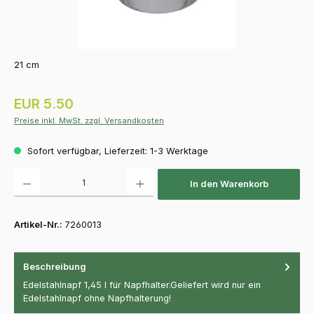
21 cm
Regulärer Preis:
EUR 5.50
Preise inkl. MwSt. zzgl. Versandkosten
Sofort verfügbar, Lieferzeit: 1-3 Werktage
Produkt Anzahl: Gib den gewünschten Wert ein oder benutze die Schaltfläch
In den Warenkorb
Artikel-Nr.:
7260013
Beschreibung
Edelstahlnapf 1,45 l für Napfhalter.Geliefert wird nur ein
Edelstahlnapf ohne Napfhalterung!