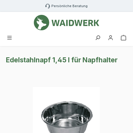
Zum Hauptinhalt springen
Persönliche Beratung
War
Edelstahlnapf 1,45 l für Napfhalter
Bildergalerie überspringen