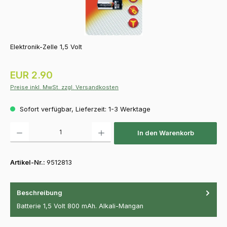
Elektronik-Zelle 1,5 Volt
Regulärer Preis:
EUR 2.90
Preise inkl. MwSt. zzgl. Versandkosten
Sofort verfügbar, Lieferzeit: 1-3 Werktage
Produkt Anzahl: Gib den gewünschten Wert ein oder benutze die Schaltfläch
In den Warenkorb
Artikel-Nr.:
9512813
Beschreibung
Batterie 1,5 Volt 800 mAh. Alkali-Mangan