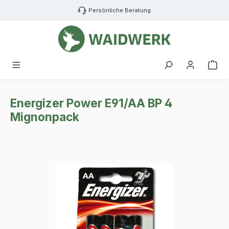
Zum Hauptinhalt springen
Persönliche Beratung
War
Energizer Power E91/AA BP 4
Mignonpack
Bildergalerie überspringen