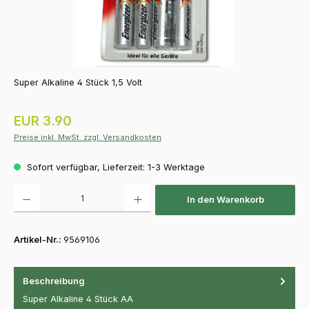
Super Alkaline 4 Stück 1,5 Volt
Regulärer Preis:
EUR 3.90
Preise inkl. MwSt. zzgl. Versandkosten
Sofort verfügbar, Lieferzeit: 1-3 Werktage
Produkt Anzahl: Gib den gewünschten Wert ein oder benutze die Schaltfläch
In den Warenkorb
Artikel-Nr.:
9569106
Beschreibung
Super Alkaline 4 Stück AA