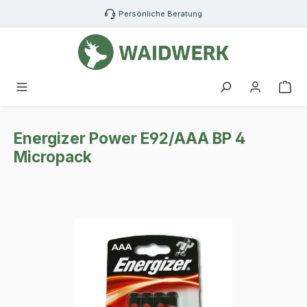
Zum Hauptinhalt springen
Persönliche Beratung
War
Energizer Power E92/AAA BP 4
Micropack
Bildergalerie überspringen