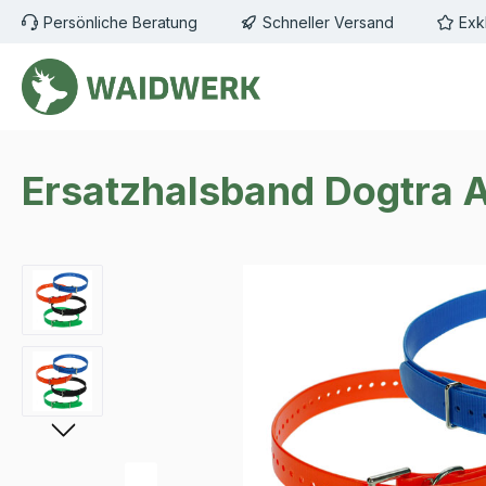
Persönliche Beratung
Schneller Versand
Exk
m Hauptinhalt springen
Zur Suche springen
Zur Hauptnavigation springen
Ersatzhalsband Dogtra
Bildergalerie überspringen