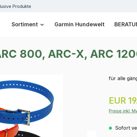
lusive Produkte
Sortiment
Garmin Hundewelt
BERATU
 ARC 800, ARC-X, ARC 12
für alle gä
Regulärer Pr
EUR 19
Preise inkl. 
Sofort ver