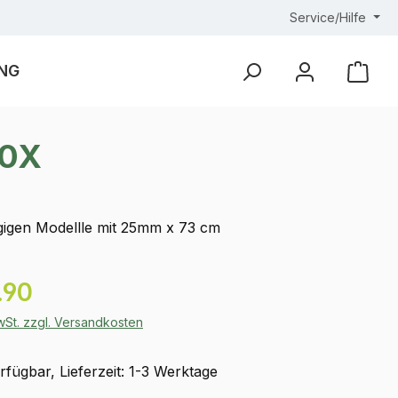
Service/Hilfe
NG
Ware
00X
ngigen Modellle mit 25mm x 73 cm
eis:
.90
MwSt. zzgl. Versandkosten
fügbar, Lieferzeit: 1-3 Werktage