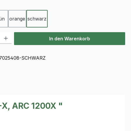
ählen
ün
orange
schwarz
l: Gib den gewünschten Wert ein oder benutze die Schaltflächen u
In den Warenkorb
7025408-SCHWARZ
-X, ARC 1200X "