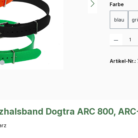
ausw
Farbe
blau
gr
Produkt Anzah
Artikel-Nr.:
zhalsband Dogtra ARC 800, ARC
arz