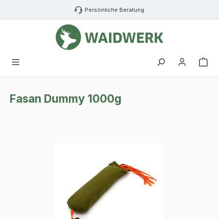
Zum Hauptinhalt springen
Persönliche Beratung
War
Fasan Dummy 1000g
Bildergalerie überspringen