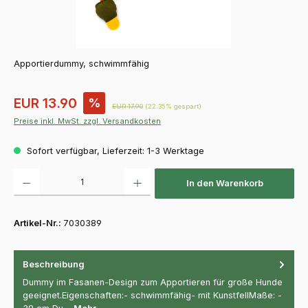
Apportierdummy, schwimmfähig
Verkaufspreis:
EUR 13.90
%
Regulärer Preis:
EUR 17.90
(22.35% gespart)
Preise inkl. MwSt. zzgl. Versandkosten
Sofort verfügbar, Lieferzeit: 1-3 Werktage
Produkt Anzahl: Gib den gewünschten Wert ein oder benutze die Schaltfläch
In den Warenkorb
Artikel-Nr.:
7030389
Beschreibung
Dummy im Fasanen-Design zum Apportieren für große Hunde
geeignet.Eigenschaften:- schwimmfähig- mit KunstfellMaße: -