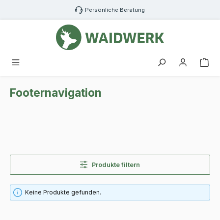
Zum Hauptinhalt springen
Persönliche Beratung
War
Footernavigation
Produkte filtern
Keine Produkte gefunden.