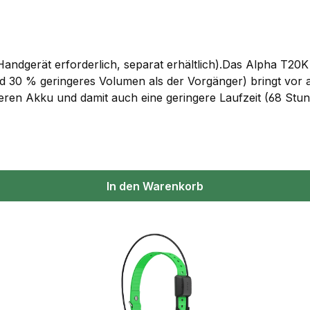
ndgerät erforderlich, separat erhältlich).Das Alpha T20K 
0 % geringeres Volumen als der Vorgänger) bringt vor all
neren Akku und damit auch eine geringere Laufzeit (68 Stun
kkupacks lässt sich dieser Wert auf erstklassige 136 Stunde
wicht am Hundehals zählt jedes Gramm. Das T20K spart mi
können bei Dunkelheit mehrere Hunde besser unterschieden
r an den Computer angeschlossen werden. Ein Update ka
el zu den älteren Handgeräten Atemos 50 und Atemos 100. 
In den Warenkorb
.