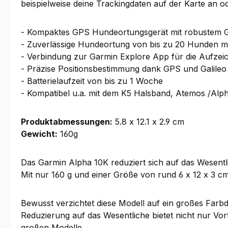
beispielweise deine Trackingdaten auf der Karte an od
- Kompaktes GPS Hundeortungsgerät mit robustem G
- Zuverlässige Hundeortung von bis zu 20 Hunden mit
- Verbindung zur Garmin Explore App für die Aufzei
- Präzise Positionsbestimmung dank GPS und Galileo
- Batterielaufzeit von bis zu 1 Woche
- Kompatibel u.a. mit dem K5 Halsband, Atemos /Al
Produktabmessungen:
5.8 x 12.1 x 2.9 cm
Gewicht:
160g
Das Garmin Alpha 10K reduziert sich auf das Wesentl
Mit nur 160 g und einer Größe von rund 6 x 12 x 3 cm 
Bewusst verzichtet diese Modell auf ein großes Farb
Reduzierung auf das Wesentliche bietet nicht nur Vor
großen Modelle.