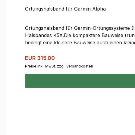
Ortungshalsband für Garmin Alpha
Ortungshalsband für Garmin-Ortungssysteme (Ha
Halsbandes K5X.Die kompaktere Bauweise (rund 3
bedingt eine kleinere Bauweise auch einen klei
Danke eines optional erhältlichen erweiterten A
auch wieder etwas größer und schwerer.Beim Ge
Regulärer Preis:
Verkaufspreis:
EUR 315.00
seinem Vorgänger ein.Dank mehrfarbiger LEDs 
Preise inkl. MwSt. zzgl. Versandkosten
Firmeware-Software muss das T20K nicht meh
erfolgen.Übrigens: Das T20K ist auch kompatib
Aktuallisierungsrate wir dabei nicht unterstützt