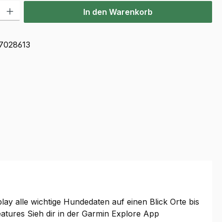
l: Gib den gewünschten Wert ein oder benutze die Schaltflächen u
In den Warenkorb
7028613
ay alle wichtige Hundedaten auf einen Blick Orte bis
tures Sieh dir in der Garmin Explore App