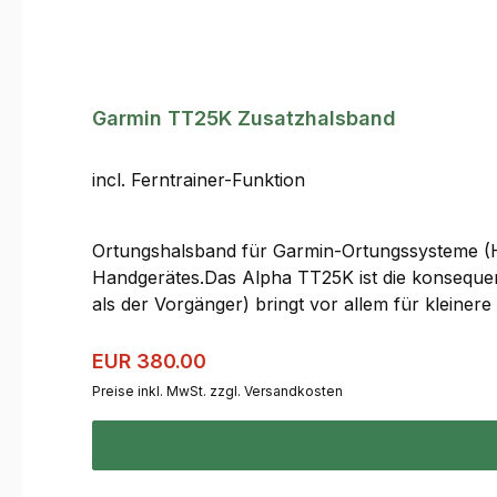
Garmin TT25K Zusatzhalsband
incl. Ferntrainer-Funktion
Ortungshalsband für Garmin-Ortungssysteme (Han
Handgerätes.Das Alpha TT25K ist die konseque
als der Vorgänger) bringt vor allem für kleiner
geringere Laufzeit (68 Stunden bei dynamischer 
erstklassige 136 Stunden steigern. Allerdings 
Regulärer Preis:
Verkaufspreis:
EUR 380.00
Gramm. Das T20K spart mit 239,5 g (incl- Hal
Preise inkl. MwSt. zzgl. Versandkosten
Hunde besser unterschieden werden. Für eine 
werden. Ein Update kann auch über das heimi