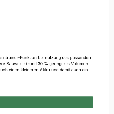
Ferntrainer-Funktion bei nutzung des passenden
ere Bauweise (rund 30 % geringeres Volumen
e auch einen kleineren Akku und damit auch eine
weiterten Akkupacks lässt sich dieser Wert auf
hwerer.Beim Gewicht am Hundehals zählt jedes
iger LEDs können bei Dunkelheit mehrere
nicht mehr an den Computer angeschlossen