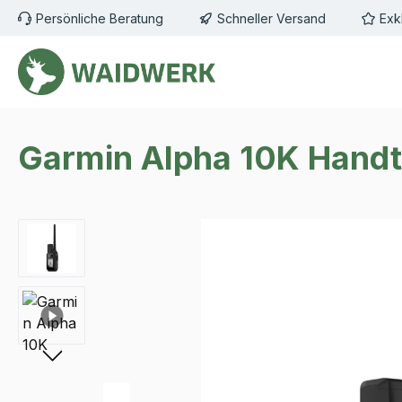
Persönliche Beratung
Schneller Versand
Exk
m Hauptinhalt springen
Zur Suche springen
Zur Hauptnavigation springen
Garmin Alpha 10K Handt
Bildergalerie überspringen