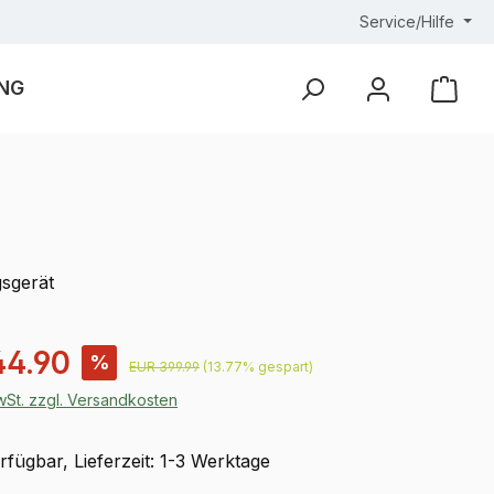
Service/Hilfe
NG
Ware
sgerät
is:
44.90
%
Regulärer Preis:
EUR 399.99
(13.77% gespart)
MwSt. zzgl. Versandkosten
fügbar, Lieferzeit: 1-3 Werktage