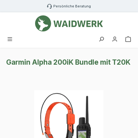
Zum Hauptinhalt springen
Persönliche Beratung
War
Garmin Alpha 200iK Bundle mit T20K
Bildergalerie überspringen