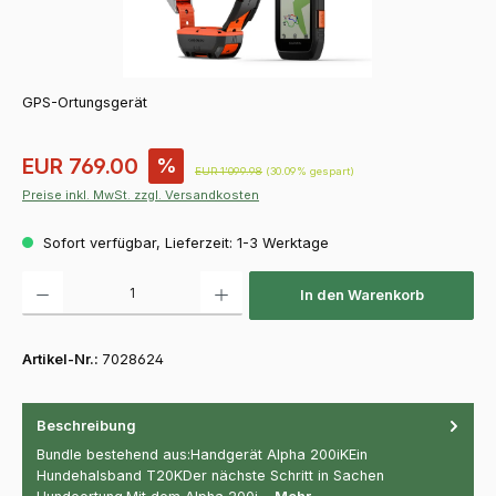
GPS-Ortungsgerät
Verkaufspreis:
EUR 769.00
%
Regulärer Preis:
EUR 1’099.98
(30.09% gespart)
Preise inkl. MwSt. zzgl. Versandkosten
Sofort verfügbar, Lieferzeit: 1-3 Werktage
Produkt Anzahl: Gib den gewünschten Wert ein oder benutze die Schaltfläch
In den Warenkorb
Artikel-Nr.:
7028624
Beschreibung
Bundle bestehend aus:Handgerät Alpha 200iKEin
Hundehalsband T20KDer nächste Schritt in Sachen