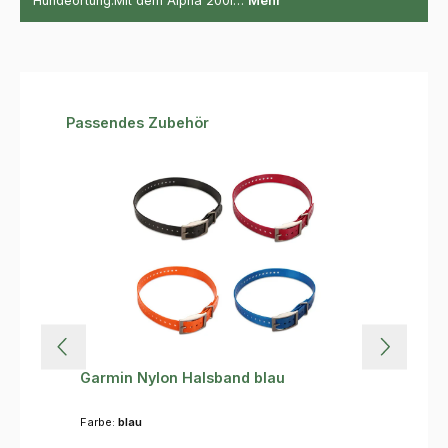
Hundeortung.Mit dem Alpha 200i…
Mehr
Produktgalerie überspringen
Passendes Zubehör
Garmin Nylon Halsband blau
Farbe:
blau