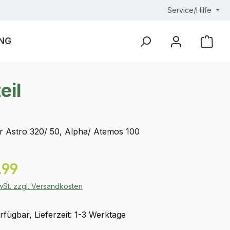
Service/Hilfe
NG
Ware
eil
ür Astro 320/ 50, Alpha/ Atemos 100
eis:
.99
MwSt. zzgl. Versandkosten
fügbar, Lieferzeit: 1-3 Werktage