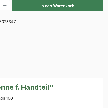
l: Gib den gewünschten Wert ein oder benutze die Schaltflächen u
In den Warenkorb
7028347
ne f. Handteil"
mos 100