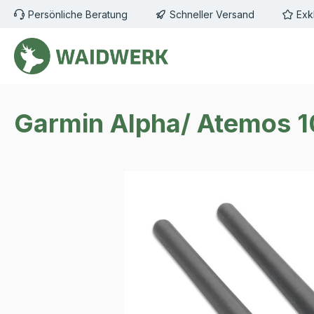
Persönliche Beratung
Schneller Versand
Exk
m Hauptinhalt springen
Zur Suche springen
Zur Hauptnavigation springen
Garmin Alpha/ Atemos 10
Bildergalerie überspringen