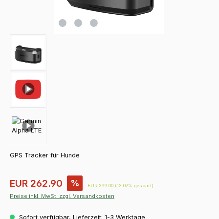
GPS Tracker für Hunde
Verkaufspreis:
EUR 262.90
%
Regulärer Preis:
EUR 299.00
(12.07% gespart)
Preise inkl. MwSt. zzgl. Versandkosten
Sofort verfügbar, Lieferzeit: 1-3 Werktage