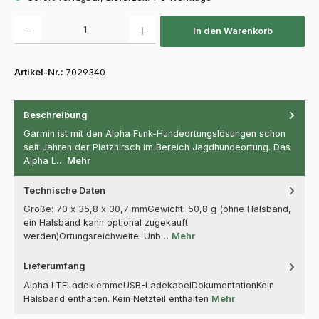
Produkt Anzahl: Gib den gewünschten Wert ein oder benutze die Schaltfläch
In den Warenkorb
Artikel-Nr.:
7029340
Beschreibung
Garmin ist mit den Alpha Funk-Hundeortungslösungen schon
seit Jahren der Platzhirsch im Bereich Jagdhundeortung. Das
Alpha L…
Mehr
Technische Daten
Größe: 70 x 35,8 x 30,7 mmGewicht: 50,8 g (ohne Halsband,
ein Halsband kann optional zugekauft
werden)Ortungsreichweite: Unb…
Mehr
Lieferumfang
Alpha LTELadeklemmeUSB-LadekabelDokumentationKein
Halsband enthalten. Kein Netzteil enthalten
Mehr