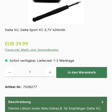
Delta XC, Delta Sport XC 3,7V 400mAh
Regulärer Preis:
EUR 39.99
Preise inkl. MwSt. zzgl. Versandkosten
Sofort verfügbar, Lieferzeit: 1-3 Werktage
Produkt Anzahl: Gib den gewünschten Wert ein oder benutze die Schaltfläch
In den Warenkorb
Artikel-Nr.:
7028277
Beschreibung
Garmin Lithium Ionen Akku Deltaz.B. für Empfänger Delta XC,