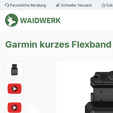
Persönliche Beratung
Schneller Versand
Exk
m Hauptinhalt springen
Zur Suche springen
Zur Hauptnavigation springen
Garmin kurzes Flexband
Bildergalerie überspringen