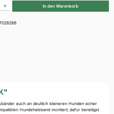
l: Gib den gewünschten Wert ein oder benutze die Schaltflächen u
In den Warenkorb
7028288
K"
bänder auch an deutlich kleineren Hunden sicher
patiblen Hundehalsband montiert; dafür benötigst