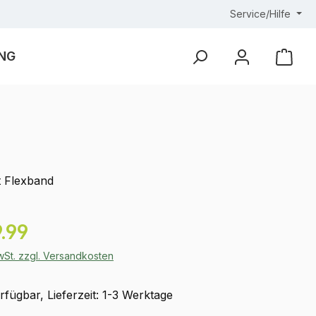
Service/Hilfe
NG
Ware
t Flexband
eis:
.99
MwSt. zzgl. Versandkosten
fügbar, Lieferzeit: 1-3 Werktage