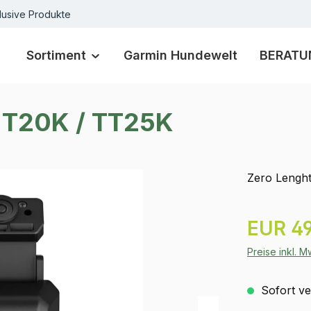
lusive Produkte
Sortiment
Garmin Hundewelt
BERATU
 T20K / TT25K
Zero Lengh
Regulärer Pr
EUR 49
Preise inkl. 
Sofort ver