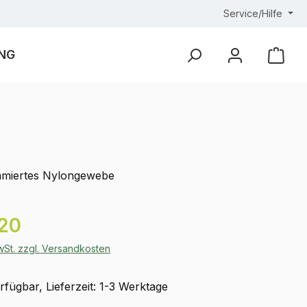
Service/Hilfe
NG
Ware
miertes Nylongewebe
eis:
.20
MwSt. zzgl. Versandkosten
fügbar, Lieferzeit: 1-3 Werktage