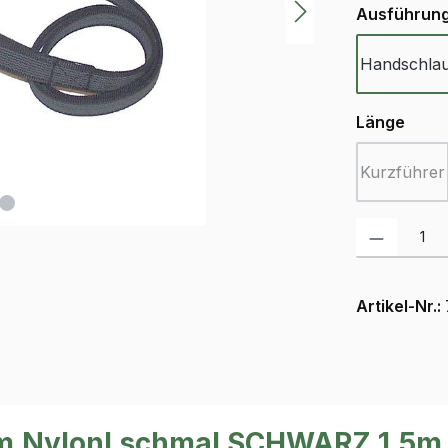
Ausführun
Handschla
ausw
Länge
Kurzführer
(Diese 
Produkt Anzah
Artikel-Nr.:
m.Nylonl.schmal SCHWARZ 1,5m 