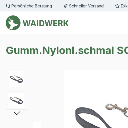
Persönliche Beratung
Schneller Versand
Exk
m Hauptinhalt springen
Zur Suche springen
Zur Hauptnavigation springen
Gumm.Nylonl.schmal S
Bildergalerie überspringen