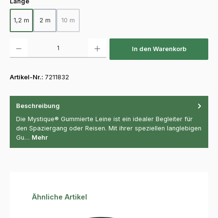
auswählen
Länge
1,2 m
2 m
10 m
(Diese Option ist zurzeit nicht verfügbar.)
Produkt Anzahl: Gib den gewünschten Wert ein oder benutze die Schaltfläch
In den Warenkorb
Artikel-Nr.:
7211832
Beschreibung
Die Mystique® Gummierte Leine ist ein idealer Begleiter für
den Spaziergang oder Reisen. Mit ihrer speziellen langlebigen
Gu…
Mehr
Produktgalerie überspringen
Ähnliche Artikel