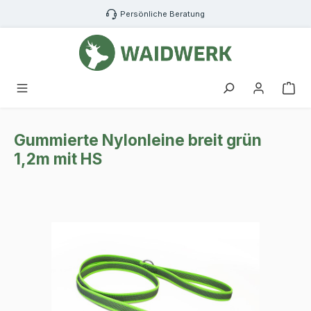
Zum Hauptinhalt springen
Persönliche Beratung
War
Gummierte Nylonleine breit grün
1,2m mit HS
Bildergalerie überspringen