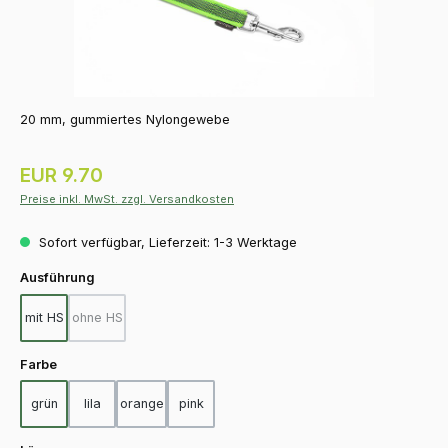
20 mm, gummiertes Nylongewebe
Regulärer Preis:
EUR 9.70
Preise inkl. MwSt. zzgl. Versandkosten
Sofort verfügbar, Lieferzeit: 1-3 Werktage
auswählen
Ausführung
mit HS
ohne HS
(Diese Option ist zurzeit nicht verfügbar.)
auswählen
Farbe
grün
lila
orange
pink