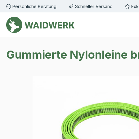
Persönliche Beratung
Schneller Versand
Exk
m Hauptinhalt springen
Zur Suche springen
Zur Hauptnavigation springen
Gummierte Nylonleine br
Bildergalerie überspringen