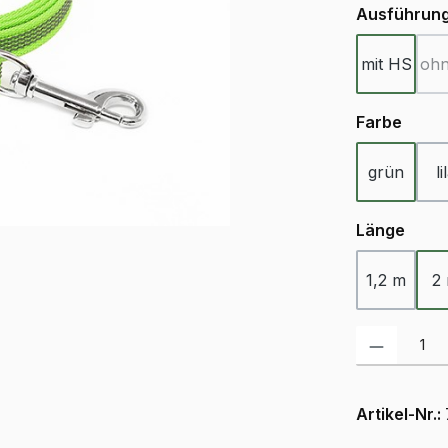
Ausführun
mit HS
oh
ausw
Farbe
grün
li
ausw
Länge
1,2 m
2
Produkt Anzah
Artikel-Nr.: