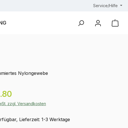
Service/Hilfe
NG
Ware
miertes Nylongewebe
eis:
.80
MwSt. zzgl. Versandkosten
fügbar, Lieferzeit: 1-3 Werktage