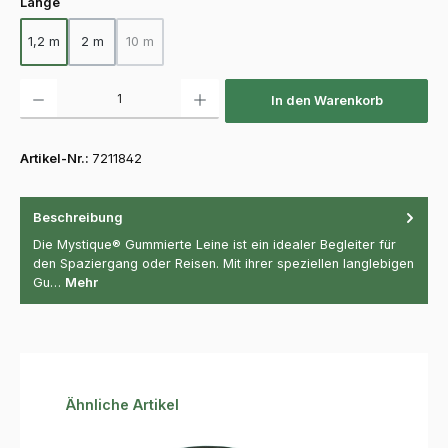
auswählen
Länge
1,2 m
2 m
10 m
(Diese Option ist zurzeit nicht verfügbar.)
Produkt Anzahl: Gib den gewünschten Wert ein oder benutze die Schaltfläch
In den Warenkorb
Artikel-Nr.:
7211842
Beschreibung
Die Mystique® Gummierte Leine ist ein idealer Begleiter für
den Spaziergang oder Reisen. Mit ihrer speziellen langlebigen
Gu…
Mehr
Produktgalerie überspringen
Ähnliche Artikel