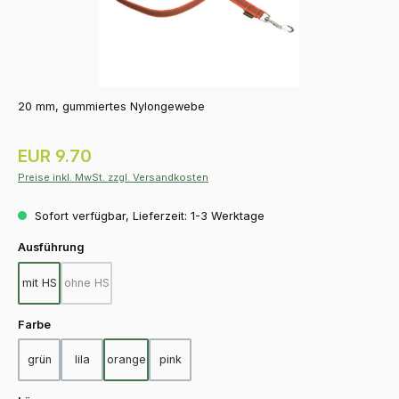
20 mm, gummiertes Nylongewebe
Regulärer Preis:
EUR 9.70
Preise inkl. MwSt. zzgl. Versandkosten
Sofort verfügbar, Lieferzeit: 1-3 Werktage
auswählen
Ausführung
mit HS
ohne HS
(Diese Option ist zurzeit nicht verfügbar.)
auswählen
Farbe
grün
lila
orange
pink