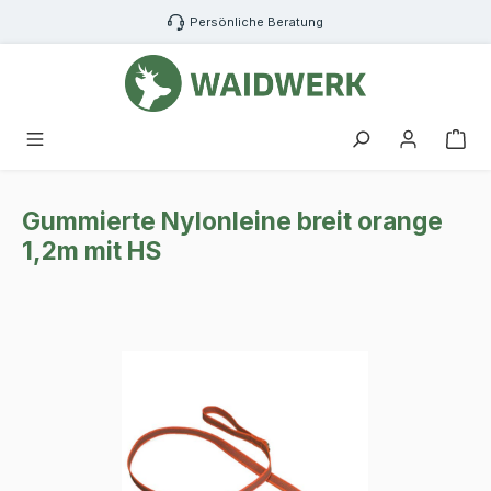
Zum Hauptinhalt springen
Persönliche Beratung
War
Gummierte Nylonleine breit orange
1,2m mit HS
Bildergalerie überspringen