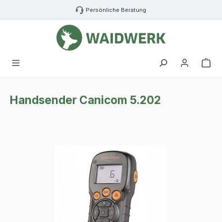
Zum Hauptinhalt springen
Persönliche Beratung
War
Handsender Canicom 5.202
Bildergalerie überspringen