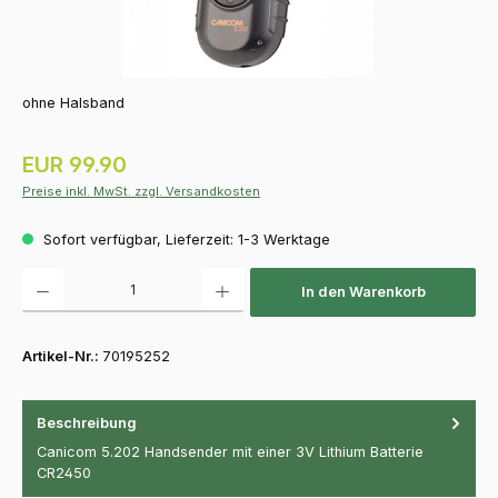
ohne Halsband
Regulärer Preis:
EUR 99.90
Preise inkl. MwSt. zzgl. Versandkosten
Sofort verfügbar, Lieferzeit: 1-3 Werktage
Produkt Anzahl: Gib den gewünschten Wert ein oder benutze die Schaltfläch
In den Warenkorb
Artikel-Nr.:
70195252
Beschreibung
Canicom 5.202 Handsender mit einer 3V Lithium Batterie
CR2450