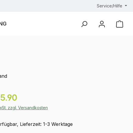
Service/Hilfe
NG
Ware
and
eis:
5.90
MwSt. zzgl. Versandkosten
fügbar, Lieferzeit: 1-3 Werktage