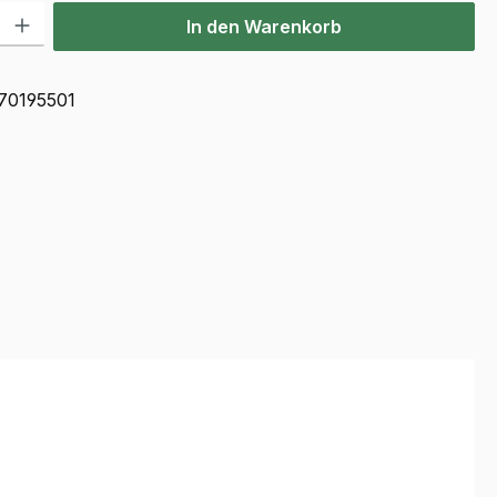
l: Gib den gewünschten Wert ein oder benutze die Schaltflächen u
In den Warenkorb
70195501