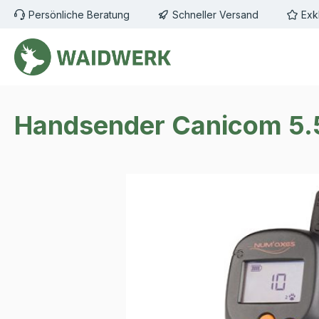
Persönliche Beratung
Schneller Versand
Exk
m Hauptinhalt springen
Zur Suche springen
Zur Hauptnavigation springen
Handsender Canicom 5
Bildergalerie überspringen